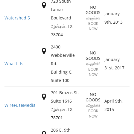
720 South
NO
Lamar
GOODS
January
Watershed 5
Boulevard
ஏஜென்சி?
9th, 2013
BOOK
ஆஸ்டின்
,
TX
NOW
78704
2400
NO
Webberville
GOODS
January
What It Is
Rd.
ஏஜென்சி?
31st, 2017
BOOK
Building C
,
NOW
Suite
100
701 Brazos St.
NO
GOODS
Suite 1616
April 9th,
WireFuseMedia
ஏஜென்சி?
ஆஸ்டின்
,
TX
2015
BOOK
NOW
78701
206 E. 9th