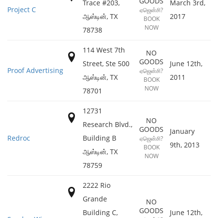
GOODS
Trace #203,
March 3rd,
Project C
ஏஜென்சி?
ஆஸ்டின்
,
TX
2017
BOOK
NOW
78738
114 West 7th
NO
GOODS
Street, Ste 500
June 12th,
Proof Advertising
ஏஜென்சி?
ஆஸ்டின்
,
TX
2011
BOOK
NOW
78701
12731
NO
Research Blvd.,
GOODS
January
Redroc
Building B
ஏஜென்சி?
9th, 2013
BOOK
ஆஸ்டின்
,
TX
NOW
78759
2222 Rio
Grande
NO
GOODS
Building C,
June 12th,