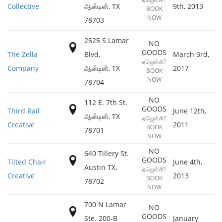
Collective
ஆஸ்டின்
,
TX
9th, 2013
BOOK
NOW
78703
2525 S Lamar
NO
GOODS
The Zella
Blvd,
March 3rd,
ஏஜென்சி?
Company
ஆஸ்டின்
,
TX
2017
BOOK
NOW
78704
NO
112 E. 7th St.
GOODS
Third Rail
June 12th,
ஆஸ்டின்
,
TX
ஏஜென்சி?
Creative
2011
BOOK
78701
NOW
NO
640 Tillery St.
GOODS
Tilted Chair
June 4th,
Austin TX
,
ஏஜென்சி?
Creative
2013
BOOK
78702
NOW
700 N Lamar
NO
GOODS
Ste. 200-B
January