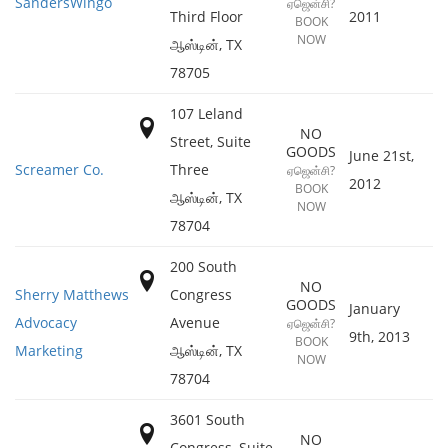
SandersWingo
ஏஜென்சி?
Third Floor
2011
BOOK
NOW
ஆஸ்டின்
,
TX
78705
107 Leland
NO
Street, Suite
GOODS
June 21st,
Screamer Co.
Three
ஏஜென்சி?
2012
BOOK
ஆஸ்டின்
,
TX
NOW
78704
200 South
NO
Sherry Matthews
Congress
GOODS
January
Advocacy
Avenue
ஏஜென்சி?
9th, 2013
BOOK
Marketing
ஆஸ்டின்
,
TX
NOW
78704
3601 South
NO
Congress, Suite