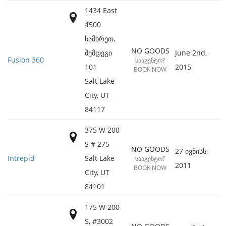
1434 East
4500
სამხრეთ,
NO GOODS
შემდეგი
June 2nd,
Fusion 360
ᲡᲐᲐᲒᲔᲜᲢᲝ?
101
2015
BOOK NOW
Salt Lake
City
,
UT
84117
375 W 200
S # 275
NO GOODS
27 ივნისს,
Intrepid
Salt Lake
ᲡᲐᲐᲒᲔᲜᲢᲝ?
2011
BOOK NOW
City
,
UT
84101
175 W 200
S, #3002