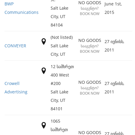
NO GOODS
BWP
June 1st,
Salt Lake
ᲡᲐᲐᲒᲔᲜᲢᲝ?
Communications
2015
BOOK NOW
City
,
UT
84104
(Not listed)
NO GOODS
27 ივნისს,
CONVEYER
Salt Lake
ᲡᲐᲐᲒᲔᲜᲢᲝ?
2011
BOOK NOW
City
,
UT
12 სამხრეთ
400 West
NO GOODS
Crowell
#200
27 ივნისს,
ᲡᲐᲐᲒᲔᲜᲢᲝ?
Advertising
Salt Lake
2011
BOOK NOW
City
,
UT
84101
1065
სამხრეთ
NO GOODS
27 ივნისს,