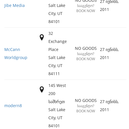
NO GOODS
27 ივნისს,
Jibe Media
Salt Lake
ᲡᲐᲐᲒᲔᲜᲢᲝ?
2011
BOOK NOW
City
,
UT
84101
32
Exchange
NO GOODS
McCann
Place
27 ივნისს,
ᲡᲐᲐᲒᲔᲜᲢᲝ?
Worldgroup
Salt Lake
2011
BOOK NOW
City
,
UT
84111
145 West
200
NO GOODS
სამხრეთ
27 ივნისს,
modern8
ᲡᲐᲐᲒᲔᲜᲢᲝ?
Salt Lake
2011
BOOK NOW
City
,
UT
84101