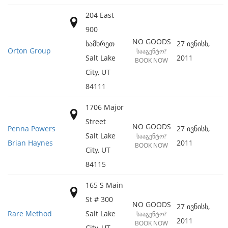
204 East
900
NO GOODS
სამხრეთ
27 ივნისს,
Orton Group
ᲡᲐᲐᲒᲔᲜᲢᲝ?
Salt Lake
2011
BOOK NOW
City
,
UT
84111
1706 Major
Street
NO GOODS
Penna Powers
27 ივნისს,
Salt Lake
ᲡᲐᲐᲒᲔᲜᲢᲝ?
Brian Haynes
2011
BOOK NOW
City
,
UT
84115
165 S Main
St # 300
NO GOODS
27 ივნისს,
Rare Method
Salt Lake
ᲡᲐᲐᲒᲔᲜᲢᲝ?
2011
BOOK NOW
City
,
UT