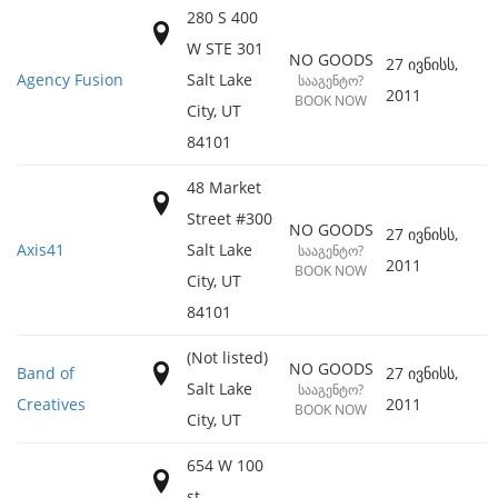
280 S 400
W STE 301
NO GOODS
27 ივნისს,
Agency Fusion
Salt Lake
ᲡᲐᲐᲒᲔᲜᲢᲝ?
2011
BOOK NOW
City
,
UT
84101
48 Market
Street #300
NO GOODS
27 ივნისს,
Axis41
Salt Lake
ᲡᲐᲐᲒᲔᲜᲢᲝ?
2011
BOOK NOW
City
,
UT
84101
(Not listed)
NO GOODS
Band of
27 ივნისს,
Salt Lake
ᲡᲐᲐᲒᲔᲜᲢᲝ?
Creatives
2011
BOOK NOW
City
,
UT
654 W 100
st.