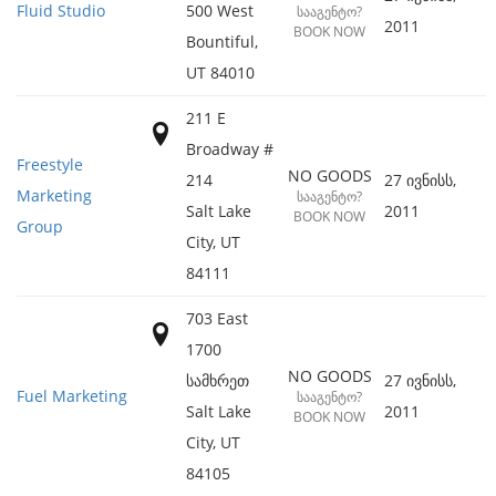
Fluid Studio
500 West
ᲡᲐᲐᲒᲔᲜᲢᲝ?
2011
BOOK NOW
Bountiful
,
UT
84010
211 E
Broadway #
Freestyle
NO GOODS
214
27 ივნისს,
Marketing
ᲡᲐᲐᲒᲔᲜᲢᲝ?
Salt Lake
2011
BOOK NOW
Group
City
,
UT
84111
703 East
1700
NO GOODS
სამხრეთ
27 ივნისს,
Fuel Marketing
ᲡᲐᲐᲒᲔᲜᲢᲝ?
Salt Lake
2011
BOOK NOW
City
,
UT
84105