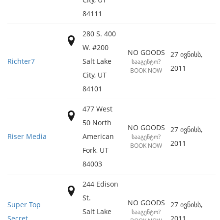
84111
280 S. 400
W. #200
NO GOODS
27 ივნისს,
Richter7
Salt Lake
ᲡᲐᲐᲒᲔᲜᲢᲝ?
2011
BOOK NOW
City
,
UT
84101
477 West
50 North
NO GOODS
27 ივნისს,
Riser Media
American
ᲡᲐᲐᲒᲔᲜᲢᲝ?
2011
BOOK NOW
Fork
,
UT
84003
244 Edison
St.
NO GOODS
Super Top
27 ივნისს,
Salt Lake
ᲡᲐᲐᲒᲔᲜᲢᲝ?
Secret
2011