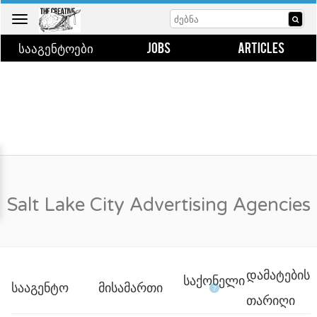
Toggle
navigation
ᲡᲐᲐᲒᲔᲜᲢᲝᲔᲑᲘ
JOBS
ARTICLES
Salt Lake City Advertising Agencies
ᲓᲐᲛᲐᲢᲔᲑᲘᲡ
ᲡᲐᲥᲝᲜᲔᲚᲘ
ᲡᲐᲐᲒᲔᲜᲢᲝ
ᲛᲘᲡᲐᲛᲐᲠᲗᲘ
?
ᲗᲐᲠᲘᲦᲘ