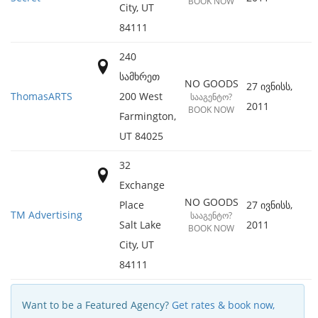
BOOK NOW
City
,
UT
84111
240
სამხრეთ
NO GOODS
27 ივნისს,
ThomasARTS
200 West
ᲡᲐᲐᲒᲔᲜᲢᲝ?
2011
BOOK NOW
Farmington
,
UT
84025
32
Exchange
NO GOODS
Place
27 ივნისს,
TM Advertising
ᲡᲐᲐᲒᲔᲜᲢᲝ?
Salt Lake
2011
BOOK NOW
City
,
UT
84111
Want to be a Featured Agency?
Get rates & book now,