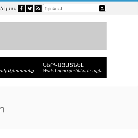
ձ կապ
ՆԵՐԿԱՅԱՑՆԵԼ
ճակ: Աշխատանք
Work, Նորություններ, եւ այլն.
m