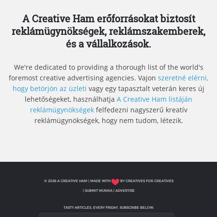
A Creative Ham erőforrásokat biztosít
reklámügynökségek, reklámszakemberek,
és a vállalkozások.
We're dedicated to providing a thorough list of the world's
foremost creative advertising agencies. Vajon
szeretné elérni,
hogy betörjön az üzleti
vagy egy tapasztalt veterán keres új
lehetőségeket, használhatja
A Creative Ham listáján
reklámügynökségek
felfedezni nagyszerű kreatív
reklámügynökségek, hogy nem tudom, létezik.
© 2026 A CREATIVE HAM | MADE WITH
BY CREATIVES FOR CREATIVES
|
SUBMIT MUNKA
|
ADVERTISE
TASTY ARTICLES, EVERY FRIDAY. SUBSCRIBE BELOW.