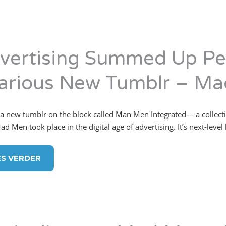
vertising Summed Up Per
larious New Tumblr – Ma
 a new tumblr on the block called Man Men Integrated— a collecti
Mad Men took place in the digital age of advertising. It’s next-level 
ES VERDER