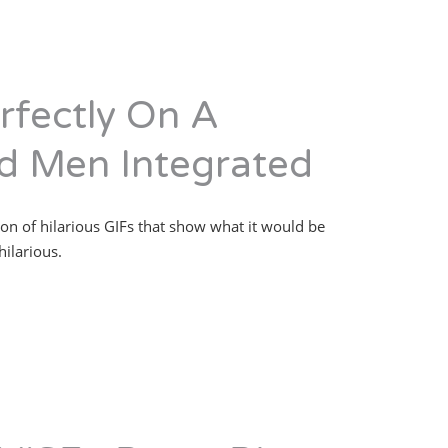
fectly On A
d Men Integrated
on of hilarious GIFs that show what it would be
hilarious.