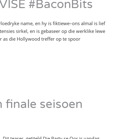
 VISE #BaconBits
oedryke name, en hy is fiktiewe–ons almal is lief
ensies sirkel, en is gebaseer op die werklike lewe
r as die Hollywood treffer op te spoor
finale seisoen
. Dit teaser, getiteld Die Party se Oor is vandag