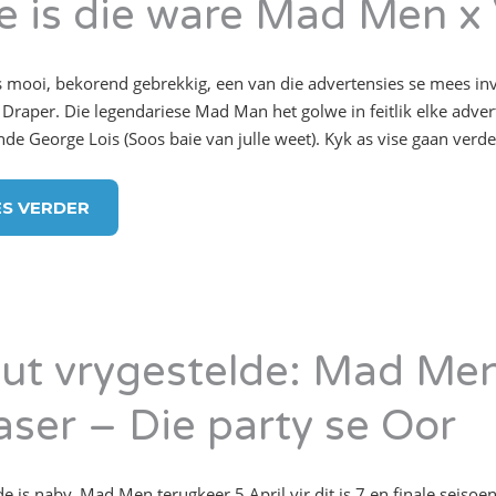
e is die ware Mad Men x
 mooi, bekorend gebrekkig, een van die advertensies se mees invl
 Draper. Die legendariese Mad Man het golwe in feitlik elke advert
nde George Lois (Soos baie van julle weet). Kyk as vise gaan verde
ES VERDER
ut vrygestelde: Mad Men 
aser – Die party se Oor
e is naby. Mad Men terugkeer 5 April vir dit is 7 en finale seisoen