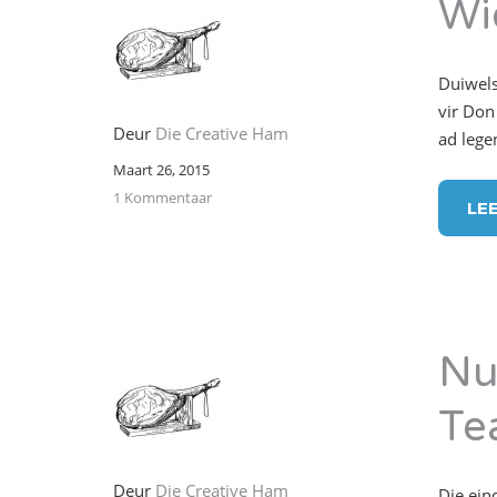
Wi
Duiwels
vir Don
Deur
Die Creative Ham
ad lege
Maart 26, 2015
1 Kommentaar
LE
Nu
Te
Deur
Die Creative Ham
Die eind