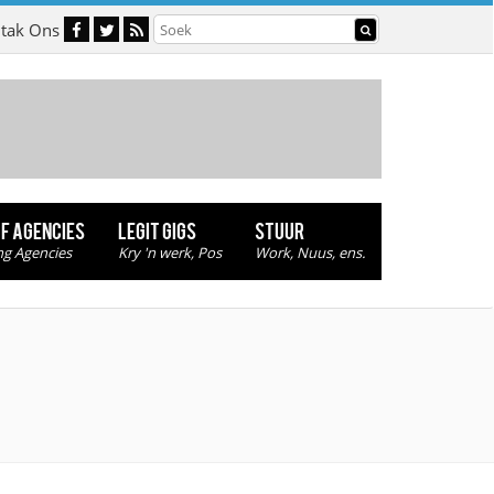
tak Ons
OF AGENCIES
LEGIT GIGS
STUUR
ng Agencies
Kry 'n werk, Pos
Work, Nuus, ens.