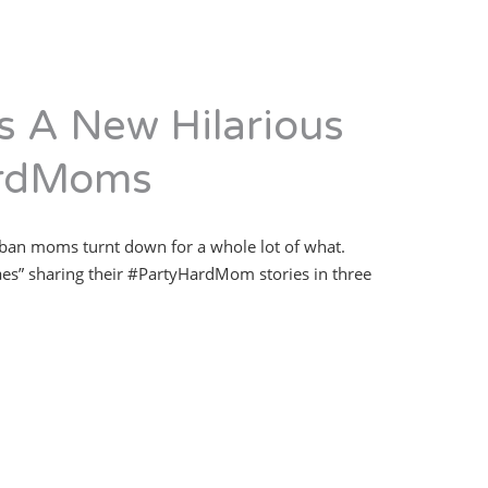
 A New Hilarious
ardMoms
rban moms turnt down for a whole lot of what.
aes” sharing their #PartyHardMom stories in three