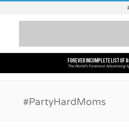
FOREVER INCOMPLETE LIST OF 
The World’s Foremost Advertising A
#PartyHardMoms