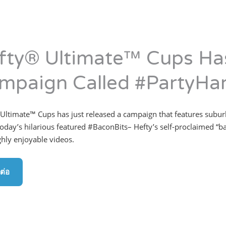
fty® Ultimate™ Cups Has
mpaign Called #PartyH
Ultimate™ Cups has just released a campaign that features subu
oday’s hilarious featured #BaconBits– Hefty’s self-proclaimed “b
hly enjoyable videos.
ต่อ