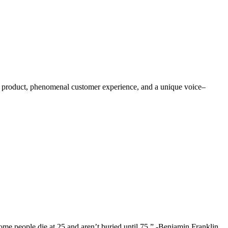
eat product, phenomenal customer experience, and a unique voice–
. “Some people die at 25 and aren’t buried until 75.” -Benjamin Franklin