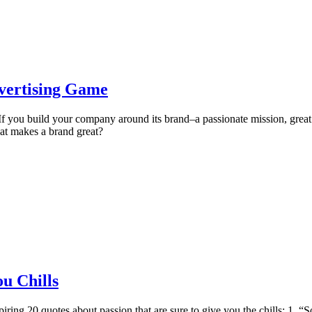
vertising Game
nd. If you build your company around its brand–a passionate mission, gr
t makes a brand great?
u Chills
 inspiring 20 quotes about passion that are sure to give you the chills: 1