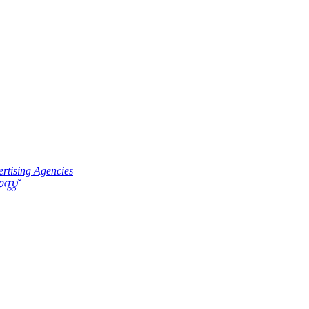
rtising Agencies
റ്റ്