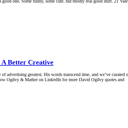
 good one. Some funny, some cute, but mostly real good stuff. 21 Vale
A Better Creative
e of advertising greatest. His words transcend time, and we’ve curate
ollow Ogilvy & Mather on LinkedIn for more David Ogilvy quotes and