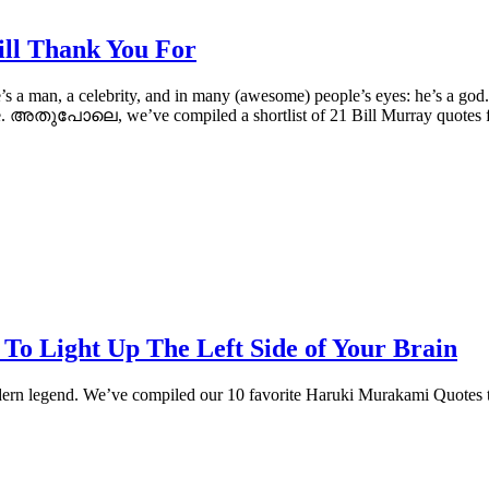
ill Thank You For
 a man, a celebrity, and in many (awesome) people’s eyes: he’s a god. H
ple. അതുപോലെ, we’ve compiled a shortlist of 21 Bill Murray quotes 
To Light Up The Left Side of Your Brain
rn legend. We’ve compiled our 10 favorite Haruki Murakami Quotes to l