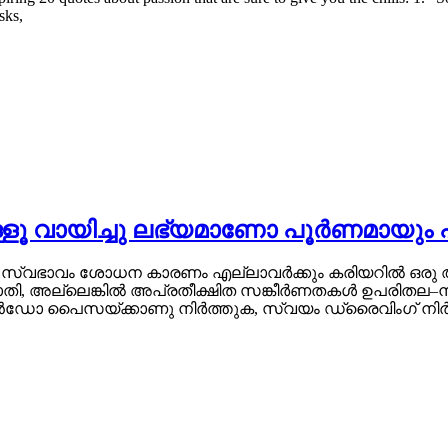
sks,
ുകൊള്ളൂ വായിച്ചു ലഭ്യമാണോ പൂർണമ
ുടെ സ്വഭാവം ശോധന കാരണം എല്ലാവർക്കും കരിയറിൽ ഒരു
പരാതി, അല്ലെങ്കിൽ അപ്രതീക്ഷിത സങ്കീർണതകൾ ഉപരിതല–നാ
 വിൻഡോ പൈസയ്ക്കാണു നിർത്തുക, സ്വയം ഡ്രൈവിംഗ് നി