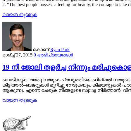
2. “The best people possess a feeling for beauty, the courage to take ri
വായന തുടരുക
കൊണ്ട്
Ryan Park
മാര്ച്ച് 27, 2015
0 അഭിപ്രായങ്ങൾ
19 നീ ജോലി തളർച്ച നിന്നും മരിച്ച
പൊടിക്കുക. അതു നമ്മുടെ പ്രവൃത്തിയെ ഹില്ലൽ നമ്മ
കിട്ടിയാൽ–ബജറ്റുകൾ മുറിച്ചു നേടുകയും, ക്ലയന്റുകൾ 
ആകുന്നു. എന്നെ ചേരുക നിങ്ങളുടെ moping നിർത്താൻ,
വായന തുടരുക