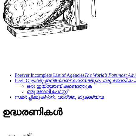
Forever Incomplete List of Agencies
The World’s Foremost Adve
Legit Gigs
ഒരു ഇയ്യോബ് കണ്ടെത്തുക, ഒരു ജോലി പോസ്
ഒരു ഇയ്യോബ് കണ്ടെത്തുക
ഒരു ജോലി പോസ്റ്റ്
സമർപ്പിക്കുക
Work, വാര്ത്ത, തുടങ്ങിയവ.
ഉദ്ധരണികൾ