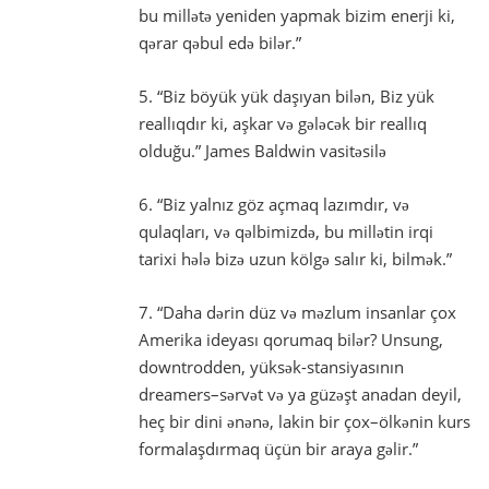
bu millətə yeniden yapmak bizim enerji ki,
qərar qəbul edə bilər.”
5. “Biz böyük yük daşıyan bilən, Biz yük
reallıqdır ki, aşkar və gələcək bir reallıq
olduğu.” James Baldwin vasitəsilə
6. “Biz yalnız göz açmaq lazımdır, və
qulaqları, və qəlbimizdə, bu millətin irqi
tarixi hələ bizə uzun kölgə salır ki, bilmək.”
7. “Daha dərin düz və məzlum insanlar çox
Amerika ideyası qorumaq bilər? Unsung,
downtrodden, yüksək-stansiyasının
dreamers–sərvət və ya güzəşt anadan deyil,
heç bir dini ənənə, lakin bir çox–ölkənin kurs
formalaşdırmaq üçün bir araya gəlir.”