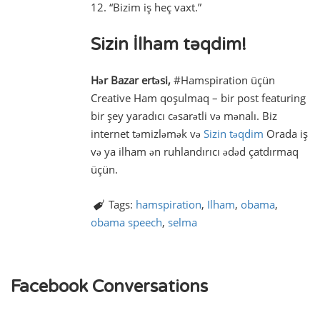
12. “Bizim iş heç vaxt.”
Sizin İlham təqdim!
Hər Bazar ertəsi,
#Hamspiration üçün
Creative Ham qoşulmaq – bir post featuring
bir şey yaradıcı cəsarətli və mənalı. Biz
internet təmizləmək və
Sizin təqdim
Orada iş
və ya ilham ən ruhlandırıcı ədəd çatdırmaq
üçün.
Tags:
hamspiration
,
Ilham
,
obama
,
obama speech
,
selma
Facebook Conversations