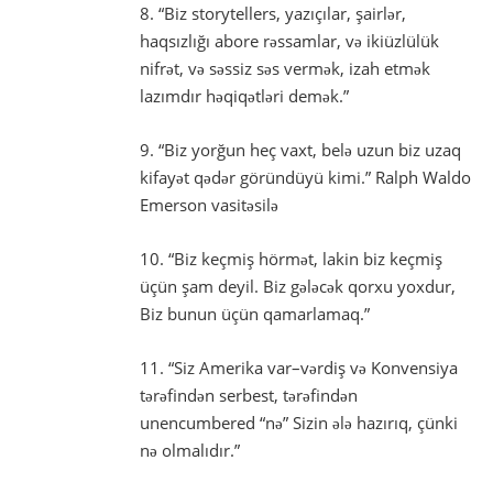
8. “Biz storytellers, yazıçılar, şairlər,
haqsızlığı abore rəssamlar, və ikiüzlülük
nifrət, və səssiz səs vermək, izah etmək
lazımdır həqiqətləri demək.”
9. “Biz yorğun heç vaxt, belə uzun biz uzaq
kifayət qədər göründüyü kimi.” Ralph Waldo
Emerson vasitəsilə
10. “Biz keçmiş hörmət, lakin biz keçmiş
üçün şam deyil. Biz gələcək qorxu yoxdur,
Biz bunun üçün qamarlamaq.”
11. “Siz Amerika var–vərdiş və Konvensiya
tərəfindən serbest, tərəfindən
unencumbered “nə” Sizin ələ hazırıq, çünki
nə olmalıdır.”