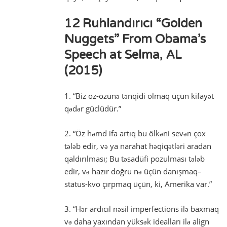
12 Ruhlandırıcı “Golden
Nuggets” From Obama’s
Speech at Selma, AL
(2015)
1. “Biz öz-özünə tənqidi olmaq üçün kifayət
qədər güclüdür.”
2. “Öz həmd ifa artıq bu ölkəni sevən çox
tələb edir, və ya narahat həqiqətləri aradan
qaldırılması; Bu təsadüfi pozulması tələb
edir, və hazır doğru nə üçün danışmaq–
status-kvo çırpmaq üçün, ki, Amerika var.”
3. “Hər ardıcıl nəsil imperfections ilə baxmaq
və daha yaxından yüksək idealları ilə align