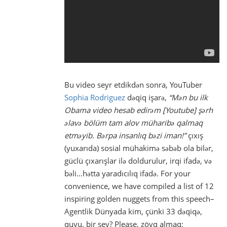
Bu video seyr etdikdən sonra, YouTuber
Sophia Rodriguez
dəqiq işarə,
“Mən bu ilk
Obama video hesab edirəm [Youtube] şərh
əlavə bölüm tam alov müharibə qalmaq
etməyib. Bərpa insanlıq bəzi iman!”
çıxış
(yuxarıda) sosial mühakimə səbəb ola bilər,
güclü çıxarışlar ilə doldurulur, irqi ifadə, və
bəli…hətta yaradıcılıq ifadə. For your
convenience, we have compiled a list of 12
inspiring golden nuggets from this speech–
Agentlik Dünyada kim, çünki 33 dəqiqə,
quyu, bir şey? Please, zövq almaq: