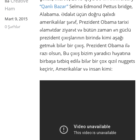
Ilə
Creative
“Qanlı Bazar”
Selma Edmond Pettus bridge,
Ham
Alabama. Ədalət üçün doğru qalxdı
Mart 9, 2015
amerikalılar şərəf, Prezident Obama tarixi
0 Şərhlər
əlamətdar ziyarət və bütün zaman ən güclü
prezident çıxışlarının birində kimi aşağı
getmək bilər bir çıxış. Prezident Obama ilə
razı olsun, Bu çıxış bizim yaradıcı həyatına
birbaşa tətbiq edilə bilər bir çox qızıl nuggets
keçirir, Amerikalılar və insan kimi: