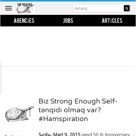
Toggle
navigation
AGENCIES
JOBS
ARTICLES
Biz Strong Enough Self-
tənqidi olmaq var?
#Hamspiration
Şənbə, Mart 9, 2015
qeyd 50 Ili Anniversary