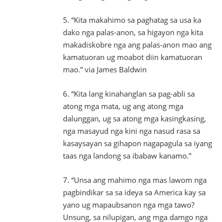
5. “Kita makahimo sa paghatag sa usa ka
dako nga palas-anon, sa higayon nga kita
makadiskobre nga ang palas-anon mao ang
kamatuoran ug moabot diin kamatuoran
mao.” via James Baldwin
6. “Kita lang kinahanglan sa pag-abli sa
atong mga mata, ug ang atong mga
dalunggan, ug sa atong mga kasingkasing,
nga masayud nga kini nga nasud rasa sa
kasaysayan sa gihapon nagapagula sa iyang
taas nga landong sa ibabaw kanamo.”
7. “Unsa ang mahimo nga mas lawom nga
pagbindikar sa sa ideya sa America kay sa
yano ug mapaubsanon nga mga tawo?
Unsung, sa nilupigan, ang mga damgo nga