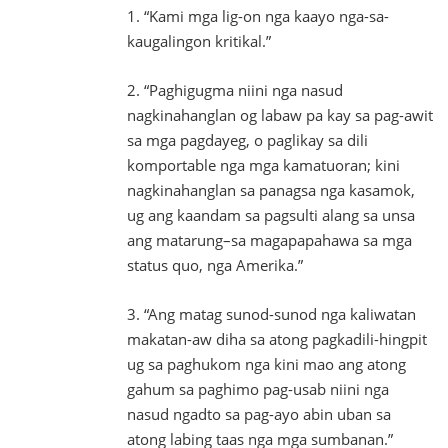
1. “Kami mga lig-on nga kaayo nga-sa-
kaugalingon kritikal.”
2. “Paghigugma niini nga nasud
nagkinahanglan og labaw pa kay sa pag-awit
sa mga pagdayeg, o paglikay sa dili
komportable nga mga kamatuoran; kini
nagkinahanglan sa panagsa nga kasamok,
ug ang kaandam sa pagsulti alang sa unsa
ang matarung–sa magapapahawa sa mga
status quo, nga Amerika.”
3. “Ang matag sunod-sunod nga kaliwatan
makatan-aw diha sa atong pagkadili-hingpit
ug sa paghukom nga kini mao ang atong
gahum sa paghimo pag-usab niini nga
nasud ngadto sa pag-ayo abin uban sa
atong labing taas nga mga sumbanan.”