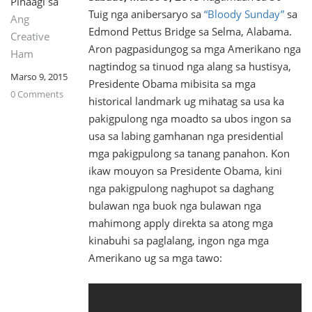
Pinaagi sa
Tuig nga anibersaryo sa
“Bloody Sunday”
sa
Ang
Edmond Pettus Bridge sa Selma, Alabama.
Creative
Aron pagpasidungog sa mga Amerikano nga
Ham
nagtindog sa tinuod nga alang sa hustisya,
Marso 9, 2015
Presidente Obama mibisita sa mga
0 Comments
historical landmark ug mihatag sa usa ka
pakigpulong nga moadto sa ubos ingon sa
usa sa labing gamhanan nga presidential
mga pakigpulong sa tanang panahon. Kon
ikaw mouyon sa Presidente Obama, kini
nga pakigpulong naghupot sa daghang
bulawan nga buok nga bulawan nga
mahimong apply direkta sa atong mga
kinabuhi sa paglalang, ingon nga mga
Amerikano ug sa mga tawo: