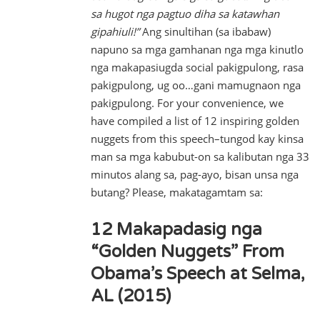
sa hugot nga pagtuo diha sa katawhan
gipahiuli!”
Ang sinultihan (sa ibabaw)
napuno sa mga gamhanan nga mga kinutlo
nga makapasiugda social pakigpulong, rasa
pakigpulong, ug oo…gani mamugnaon nga
pakigpulong. For your convenience, we
have compiled a list of 12 inspiring golden
nuggets from this speech–tungod kay kinsa
man sa mga kabubut-on sa kalibutan nga 33
minutos alang sa, pag-ayo, bisan unsa nga
butang? Please, makatagamtam sa:
12 Makapadasig nga
“Golden Nuggets” From
Obama’s Speech at Selma,
AL (2015)