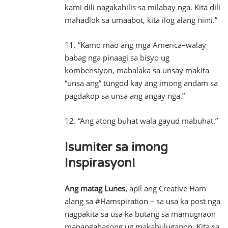
kami dili nagakahilis sa milabay nga. Kita dili
mahadlok sa umaabot, kita ilog alang niini.”
11. “Kamo mao ang mga America–walay
babag nga pinaagi sa bisyo ug
kombensiyon, mabalaka sa unsay makita
“unsa ang” tungod kay ang imong andam sa
pagdakop sa unsa ang angay nga.”
12. “Ang atong buhat wala gayud mabuhat.”
Isumiter sa imong
Inspirasyon!
Ang matag Lunes,
apil ang Creative Ham
alang sa #Hamspiration – sa usa ka post nga
nagpakita sa usa ka butang sa mamugnaon
mapangahasong ug makahuluganon. Kita sa