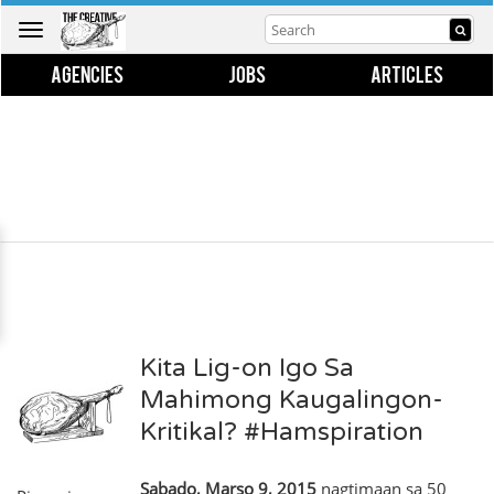
Toggle
navigation
AGENCIES
JOBS
ARTICLES
Kita Lig-on Igo Sa
Mahimong Kaugalingon-
Kritikal? #Hamspiration
Sabado, Marso 9, 2015
nagtimaan sa 50