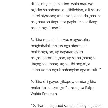
dili sa mga high-station–wala matawo
ngadto sa bahandi o pribilehiyo, dili sa usa
ka relihiyosong tradisyon, apan daghan–sa
pag-abut sa tingub sa paghulma sa ilang
nasud nga kurso.”
8. “Kita mga tig-istorya, magsusulat,
magbabalak, artists nga abore dili
makiangayon, ug nagatamay sa
pagpakaaron-ingnon, ug sa paghatag sa
tingog sa amang, ug sultihi ang mga
kamatuoran nga kinahanglan nga misulti.”
9. “Kita dili gayud gikapoy, samtang kita
makakita sa layo igo.” pinaagi sa Ralph
Waldo Emerson
10. “Kami nagtahud sa sa milabay nga, apan