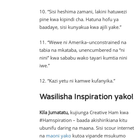
10. “Sisi heshima zamani, lakini hatuwezi
pine kwa kipindi cha. Hatuna hofu ya
baadaye, sisi kunyakua kwa ajili yake.”
11. “Wewe ni Amerika–unconstrained na
tabia na mkataba, unencumbered na “ni
nini” kwa sababu wako tayari kumtia nini
iwe.”
12. “Kazi yetu ni kamwe kufanyika.”
Wasilisha Inspiration yako!
Kila Jumatatu,
kujiunga Creative Ham kwa
#Hamspiration – baada akishirikiana kitu
ubunifu daring na maana. Sisi scour internet
na
maoni yako
kutoa vipande msukumo