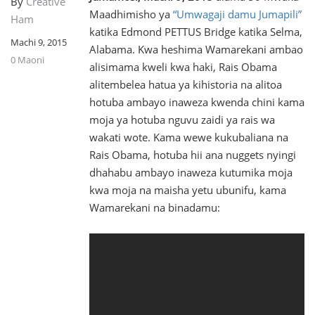
By
Creative
Maadhimisho ya
“Umwagaji damu Jumapili”
Ham
katika Edmond PETTUS Bridge katika Selma,
Machi 9, 2015
Alabama. Kwa heshima Wamarekani ambao
0 Maoni
alisimama kweli kwa haki, Rais Obama
alitembelea hatua ya kihistoria na alitoa
hotuba ambayo inaweza kwenda chini kama
moja ya hotuba nguvu zaidi ya rais wa
wakati wote. Kama wewe kukubaliana na
Rais Obama, hotuba hii ana nuggets nyingi
dhahabu ambayo inaweza kutumika moja
kwa moja na maisha yetu ubunifu, kama
Wamarekani na binadamu: