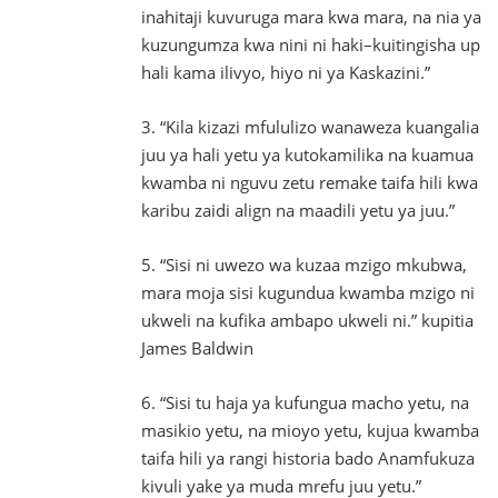
inahitaji kuvuruga mara kwa mara, na nia ya
kuzungumza kwa nini ni haki–kuitingisha up
hali kama ilivyo, hiyo ni ya Kaskazini.”
3. “Kila kizazi mfululizo wanaweza kuangalia
juu ya hali yetu ya kutokamilika na kuamua
kwamba ni nguvu zetu remake taifa hili kwa
karibu zaidi align na maadili yetu ya juu.”
5. “Sisi ni uwezo wa kuzaa mzigo mkubwa,
mara moja sisi kugundua kwamba mzigo ni
ukweli na kufika ambapo ukweli ni.” kupitia
James Baldwin
6. “Sisi tu haja ya kufungua macho yetu, na
masikio yetu, na mioyo yetu, kujua kwamba
taifa hili ya rangi historia bado Anamfukuza
kivuli yake ya muda mrefu juu yetu.”