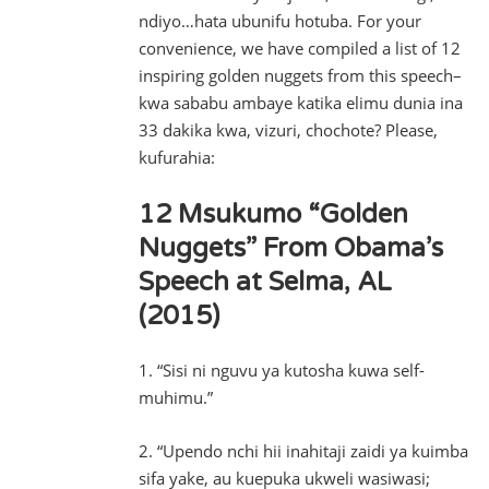
ndiyo…hata ubunifu hotuba. For your
convenience, we have compiled a list of 12
inspiring golden nuggets from this speech–
kwa sababu ambaye katika elimu dunia ina
33 dakika kwa, vizuri, chochote? Please,
kufurahia:
12 Msukumo “Golden
Nuggets” From Obama’s
Speech at Selma, AL
(2015)
1. “Sisi ni nguvu ya kutosha kuwa self-
muhimu.”
2. “Upendo nchi hii inahitaji zaidi ya kuimba
sifa yake, au kuepuka ukweli wasiwasi;