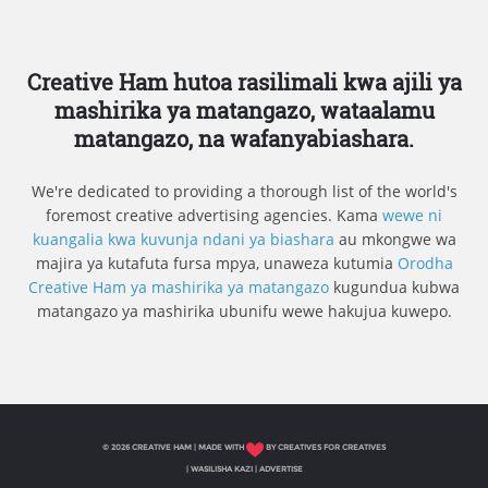
Creative Ham hutoa rasilimali kwa ajili ya
mashirika ya matangazo, wataalamu
matangazo, na wafanyabiashara.
We're dedicated to providing a thorough list of the world's
foremost creative advertising agencies. Kama
wewe ni
kuangalia kwa kuvunja ndani ya biashara
au mkongwe wa
majira ya kutafuta fursa mpya, unaweza kutumia
Orodha
Creative Ham ya mashirika ya matangazo
kugundua kubwa
matangazo ya mashirika ubunifu wewe hakujua kuwepo.
© 2026 CREATIVE HAM | MADE WITH
BY CREATIVES FOR CREATIVES
|
WASILISHA KAZI
|
ADVERTISE