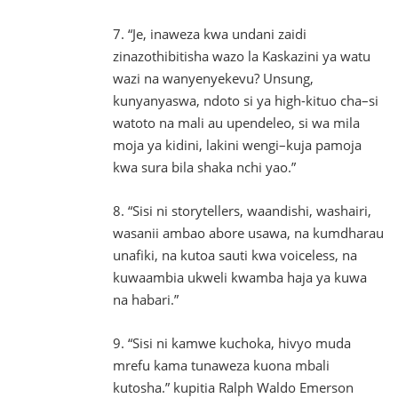
7. “Je, inaweza kwa undani zaidi
zinazothibitisha wazo la Kaskazini ya watu
wazi na wanyenyekevu? Unsung,
kunyanyaswa, ndoto si ya high-kituo cha–si
watoto na mali au upendeleo, si wa mila
moja ya kidini, lakini wengi–kuja pamoja
kwa sura bila shaka nchi yao.”
8. “Sisi ni storytellers, waandishi, washairi,
wasanii ambao abore usawa, na kumdharau
unafiki, na kutoa sauti kwa voiceless, na
kuwaambia ukweli kwamba haja ya kuwa
na habari.”
9. “Sisi ni kamwe kuchoka, hivyo muda
mrefu kama tunaweza kuona mbali
kutosha.” kupitia Ralph Waldo Emerson