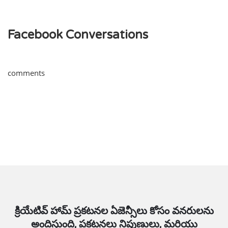
Facebook Conversations
comments
క్రియేటివ్ హామ్ ప్రకటనల ఏజెన్సీలు కోసం వనరులను
అందిస్తుంది, ప్రకటనలు నిపుణులు, మరియు