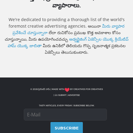
వ్యాపారాలు.
We're dedicated to providing a thorough list of the world's
foremost creative advertising agencies. అయినా
మీరు వ్యాపార
ప్రవేశించే చూస్తున్నారా
లేదా రుచికోసం ప్రముఖ కొత్త అవకాశాల కోసం
చూస్తున్నాయి, మీరు ఉపయోగించవచ్చు
అడ్వర్టైజింగ్ ఏజెన్సీల యొక్క క్రియేటివ్
హామ్ యొక్క జాబితా
మీరు ఉనికిలో తెలియదు గొప్ప సృజనాత్మక ప్రకటనల
ఏజెన్సీలు తెలుసుకుంటారు.
© 2026 క్రియేటివ్ హామ్ | MADE WITH
BY CREATIVES FOR CREATIVES
|
పని SUBMIT
|
ADVERTISE
TASTY ARTICLES, EVERY FRIDAY. SUBSCRIBE BELOW.