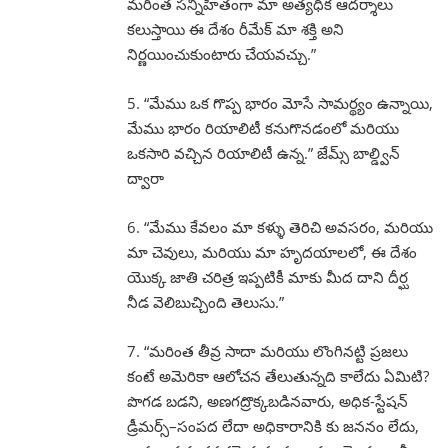
మరింత సన్నిహితంగా మా అత్యధిక ఆదర్శాలు
కలుస్తాయి ఈ దేశం రీమేక్ మా శక్తి అని
నిర్ణయించుకుంటారు చేయవచ్చు.”
5. “మేము ఒక గొప్ప భారం మోసే సామర్థ్యం ఉన్నాయి,
మేము భారం రియాలిటీ కనుగొనడంలో మరియు
ఒకసారి వచ్చిన రియాలిటీ ఉన్న.” జేమ్స్ బాల్డ్విన్
ద్వారా
6. “మేము కేవలం మా కళ్ళు తెరిచి అవసరం, మరియు
మా చెవులు, మరియు మా హృదయాలలో, ఈ దేశం
యొక్క జాతి చరిత్ర ఇప్పటికీ మాకు మీద దాని దీర్ఘ
నీడ వెలిబుచ్చింది తెలుసు.”
7. “మరింత తీవ్ర సాదా మరియు లొంగినట్టి ప్రజలు
కంటే అమెరికా ఆలోచన తేలుతున్నది కాలేదు ఏమిటి?
పొగడ బడని, అణగద్రొక్కబడినవారు, అధిక-స్టేషన్
డ్రీమర్స్–సంపద లేదా అధికారానికి కు జననం లేదు,