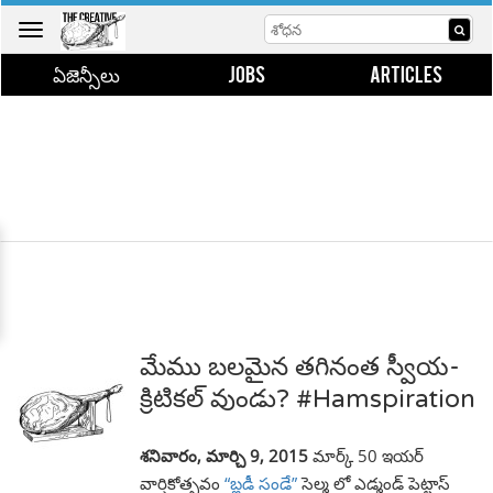
Toggle
navigation
ఏజెన్సీలు
JOBS
ARTICLES
మేము బలమైన తగినంత స్వీయ-
క్రిటికల్ వుండు? #Hamspiration
శనివారం, మార్చి 9, 2015
మార్క్ 50 ఇయర్
వార్షికోత్సవం
“బ్లడీ సండే”
సెల్మ లో ఎడ్మండ్ పెట్టాస్