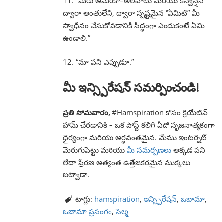
11. “మీరు అమెరికా–అలవాటు మరియు కన్వెన్షన్
ద్వారా అంతులేని, ద్వారా స్పష్టమైన “ఏమిటి” మీ
స్వాధీనం చేసుకోవడానికి సిద్ధంగా ఎందుకంటే ఏమి
ఉండాలి.”
12. “మా పని ఎప్పుడూ.”
మీ ఇన్స్పిరేషన్ సమర్పించండి!
ప్రతి సోమవారం,
#Hamspiration కోసం క్రియేటివ్
హామ్ చేరడానికి – ఒక పోస్ట్ కలిగి ఏదో సృజనాత్మకంగా
ధైర్యంగా మరియు అర్ధవంతమైన. మేము ఇంటర్నెట్
మెరుగుపెట్టు మరియు
మీ సమర్పణలు
అక్కడ పని
లేదా ప్రేరణ అత్యంత ఉత్తేజకరమైన ముక్కలు
బట్వాడా.
టాగ్లు:
hamspiration
,
ఇన్స్పిరేషన్
,
ఒబామా
,
ఒబామా ప్రసంగం
,
సెల్మ