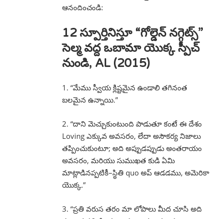
ఆనందించండి:
12 స్పూర్తినిస్తూ “గోల్డెన్ నగ్గెట్స్”
సెల్మ వద్ద ఒబామా యొక్క స్పీచ్
నుండి, AL (2015)
1. “మేము స్వీయ క్లిష్టమైన ఉండాలి తగినంత
బలమైన ఉన్నాయి.”
2. “దాని మెచ్చుకుంటుంది పాడుతూ కంటే ఈ దేశం
Loving ఎక్కువ అవసరం, లేదా అసౌకర్య నిజాలు
తప్పించుకుంటూ; అది అప్పుడప్పుడు అంతరాయం
అవసరం, మరియు సుముఖత కుడి ఏమి
మాట్లాడినప్పటికీ–స్థితి quo అప్ ఆడడము, అమెరికా
యొక్క.”
3. “ప్రతి వరుస తరం మా లోపాలు మీద చూసి అది