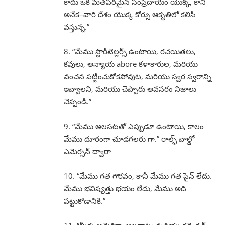
కాదు ఒక మతపరమైన సంప్రదాయం యొక్క, కానీ
అనేక–వారి దేశం యొక్క కోర్సు ఆకృతిలో కలిసి
వస్తున్న.”
8. “మేము స్టొరీటెల్లర్స్ ఉంటాయి, రచయితలు,
కవులు, అన్యాయ abore కళాకారుల, మరియు
వంచన పట్టించుకోకపోవుట, మరియు స్వర స్వరాన్ని
ఇవ్వాలని, మరియు చెప్పారు అవసరం నిజాలు
చెప్పండి.”
9. “మేము అలసటతో ఎప్పుడూ ఉంటాయి, కాలం
మేము దూరంగా చూడగలరు గా.” రాల్ఫ్ వాల్డో
ఎమెర్సన్ ద్వారా
10. “మేము గత గౌరవం, కానీ మేము గత పైన్ లేదు.
మేము భవిష్యత్తు భయం లేదు, మేము అది
పట్టుకోడానికి.”