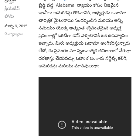
ద్వారా
బ్రిడ్జ్ వద్ద, Alabama. న్యాయం కోసం నిజమైన
క్రియేటివ్
ఇంచీలు అమెరికన్లు గౌరవానికి, అధ్యక్షుడు ఒబామా
హామ్
చారిత్రక మైలురాయి సందర్శించిన మరియు అన్ని
మార్చి 9, 2015
సమయం యొక్క అత్యంత శక్తివంతమైన అధ్యక్ష
0 వ్యాఖ్యలు
ప్రసంగాల్లో ఒకటిగా డౌన్ వెళ్ళటానికి ఒక ఉపన్యాసం
ఇచ్చారు. మీరు అధ్యక్షుడు ఒబామా అంగీకరిస్తున్నారు
లేదో, ఈ ప్రసంగం మా సృజనాత్మక జీవితాలలో నేరుగా
దరఖాస్తు చేయవచ్చు బహుళ బంగారు నగ్గెట్స్ కలిగి,
అమెరికన్లు మరియు మానవులుగా: