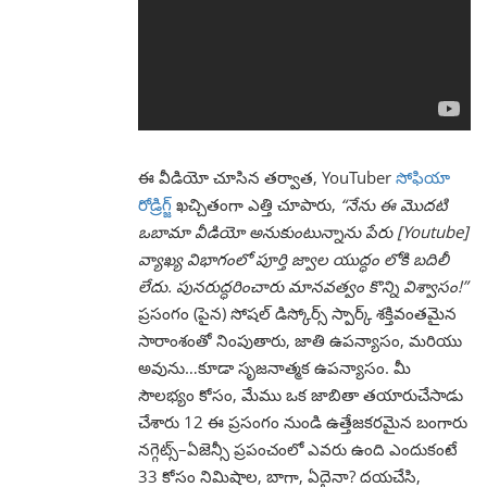
ఈ వీడియో చూసిన తర్వాత, YouTuber
సోఫియా
రోడ్రిగ్జ్
ఖచ్చితంగా ఎత్తి చూపారు,
“నేను ఈ మొదటి
ఒబామా వీడియో అనుకుంటున్నాను పేరు [Youtube]
వ్యాఖ్య విభాగంలో పూర్తి జ్వాల యుద్ధం లోకి బదిలీ
లేదు. పునరుద్ధరించారు మానవత్వం కొన్ని విశ్వాసం!”
ప్రసంగం (పైన) సోషల్ డిస్కోర్స్ స్పార్క్ శక్తివంతమైన
సారాంశంతో నింపుతారు, జాతి ఉపన్యాసం, మరియు
అవును…కూడా సృజనాత్మక ఉపన్యాసం. మీ
సౌలభ్యం కోసం, మేము ఒక జాబితా తయారుచేసాడు
చేశారు 12 ఈ ప్రసంగం నుండి ఉత్తేజకరమైన బంగారు
నగ్గెట్స్–ఏజెన్సీ ప్రపంచంలో ఎవరు ఉంది ఎందుకంటే
33 కోసం నిమిషాల, బాగా, ఏదైనా? దయచేసి,