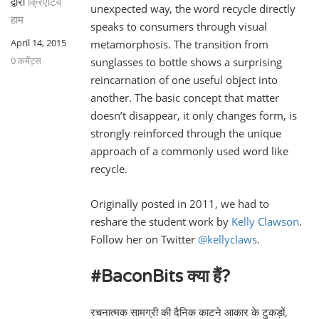
द्वारा
क्रिएटिव
unexpected way, the word recycle directly
हाम
speaks to consumers through visual
April 14, 2015
metamorphosis. The transition from
0 कमेंट्स
sunglasses to bottle shows a surprising
reincarnation of one useful object into
another. The basic concept that matter
doesn’t disappear, it only changes form, is
strongly reinforced through the unique
approach of a commonly used word like
recycle.
Originally posted in 2011, we had to
reshare the student work by
Kelly Clawson
.
Follow her on Twitter
@kellyclaws
.
#BaconBits क्या हैं?
रचनात्मक सामग्री की दैनिक काटने आकार के टुकड़ों,