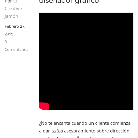
diseñador gráfico”
Por
El
Creative
Jamón
Febrero 27,
2015
0
Comentarios
¿No te encanta cuando un cliente comienza
a dar
usted
asesoramiento sobre dirección