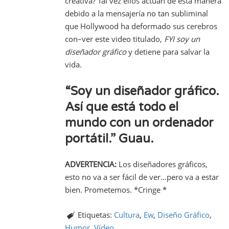
creativa? Tal vez ellos actúan de esta manera
debido a la mensajería no tan subliminal
que Hollywood ha deformado sus cerebros
con–ver este video titulado,
FYI soy un
diseñador gráfico
y detiene para salvar la
vida.
“Soy un diseñador gráfico.
Así que está todo el
mundo con un ordenador
portátil.”
Guau.
ADVERTENCIA:
Los diseñadores gráficos,
esto no va a ser fácil de ver…pero va a estar
bien. Prometemos. *Cringe *
Etiquetas:
Cultura
,
Ew
,
Diseño Gráfico
,
Humor
,
Vídeo