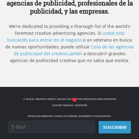
agencias de publicidad, profesionales de la
publicidad, y las empresas.
We're dedicated to providing a thorough list of the world's
foremost creative advertising agencies. Si
usted está
buscando para entrar en el negocio
o un veterano en busca
de nuevas oportunidades, puede utilizar
Lista de las agencias
de publicidad del creativo Jamón
a descubrir grandes
agencias de publicidad creativa que no sabía que existía.
© 2026 EL CREATIVE JAMÓN | HECHO CON
POR CREATIVOS PARA CREATIVOS
|
ENVIAR TRABAJO
|
ADVERTISE
ARTÍCULOS SABROSOS, TODOS LOS VIERNES. SUSCRÍBETE CONTINUACIÓN.