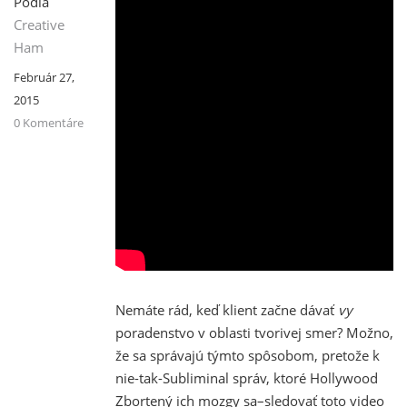
Podľa
Creative
Ham
Február 27,
2015
0 Komentáre
Nemáte rád, keď klient začne dávať
vy
poradenstvo v oblasti tvorivej smer? Možno,
že sa správajú týmto spôsobom, pretože k
nie-tak-Subliminal správ, ktoré Hollywood
Zbortený ich mozgy sa–sledovať toto video