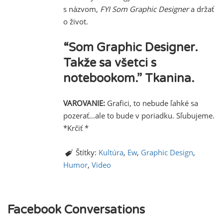
s názvom,
FYI Som Graphic Designer
a držať
o život.
“Som Graphic Designer.
Takže sa všetci s
notebookom.”
Tkanina.
VAROVANIE:
Grafici, to nebude ľahké sa
pozerať…ale to bude v poriadku. Sľubujeme.
*Krčiť *
Štítky:
Kultúra
,
Ew
,
Graphic Design
,
Humor
,
Video
Facebook Conversations