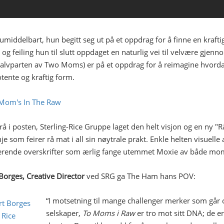
umiddelbart, hun begitt seg ut på et oppdrag for å finne en kraft
 og feiling hun til slutt oppdaget en naturlig vei til velvære gje
alvparten av Two Moms) er på et oppdrag for å reimagine hvordan f
tente og kraftig form.
å i posten, Sterling-Rice Gruppe laget den helt visjon og en ny "
e som feirer rå mat i all sin nøytrale prakt. Enkle helten visuel
rende overskrifter som ærlig fange utemmet Moxie av både mo
Borges, Creative Director
ved SRG ga The Ham hans POV:
“I motsetning til mange challenger merker som gå
selskaper,
To Moms i Raw
er tro mot sitt DNA; de er