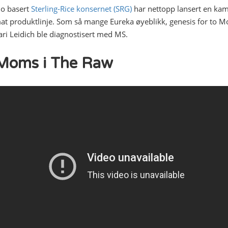
o basert
Sterling-Rice konsernet (SRG)
har nettopp lansert en ka
 produktlinje. Som så mange Eureka øyeblikk, genesis for to M
ri Leidich ble diagnostisert med MS.
Moms i The Raw