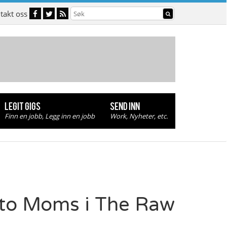
takt oss
LEGIT GIGS
SEND INN
Finn en jobb, Legg inn en jobb
Work, Nyheter, etc.
 to Moms i The Raw