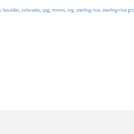
s:
boulder
,
colorado
,
cpg
,
moms
,
srg
,
sterling rice
,
sterling-rice gr