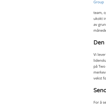
team, o
ukokt i
av grun
månede
Den 
Vi leve
lidensk
på Two 
merkeva
vekst f
Send
For å s