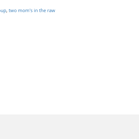
oup
,
two mom's in the raw