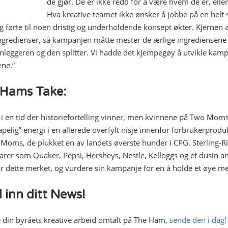
de gjør. De er ikke redd for å være hvem de er, eller
Hva kreative teamet ikke ønsker å jobbe på en helt
g førte til noen dristig og underholdende konsept økter. Kjernen a
ngredienser, så kampanjen måtte mester de ærlige ingrediensene
nleggeren og den splitter. Vi hadde det kjempegøy å utvikle kamp
ne.”
Hams Take:
r i en tid der historiefortelling vinner, men kvinnene på Two Mom
apelig” energi i en allerede overfylt nisje innenfor forbrukerprodu
Moms, de plukket en av landets øverste hunder i CPG. Sterling-Ri
rer som Quaker, Pepsi, Hersheys, Nestle, Kelloggs og et dusin and
or dette merket, og vurdere sin kampanje for en å holde et øye m
 inn ditt News!
e din byråets kreative arbeid omtalt på The Ham,
sende den i dag!