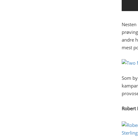
Nesten 
prøving
andre h
mest po
Som byr
kampanj
provose
Robert 