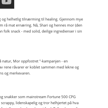
ig og helhetlig tilnærming til healing. Gjennom mye
nnom rå mat ernæring. Nå, Shari og hennes mor (den
olk snack - med solid, deilige ingredienser i sin
Rå natur, Mor oppfostret "-kampanjen - en
le av rene råvarer er koblet sammen med lekne og
ms og merkevaren.
r og snakker som mainstream Fortune 500 CPG
 scrappy, lidenskapelig og tror helhjertet på hva