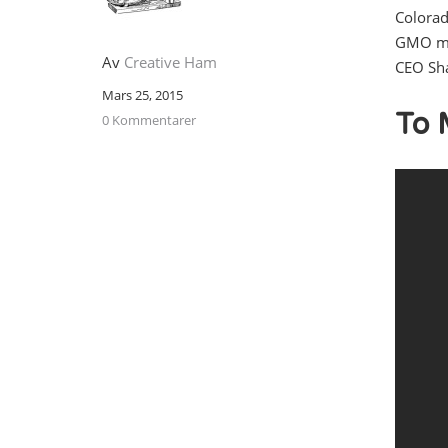
Colorad
GMO mat
Av
Creative Ham
CEO Sha
Mars 25, 2015
To 
0 Kommentarer