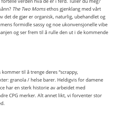
 fortelle verden hva de er i ferd. Tuller du meg?
 sånn?
The Two Moms
ethos gjenklang med vårt
v det de gjør er organisk, naturlig, ubehandlet og
 mens formidle sassy og noe ukonvensjonelle vibe
anjen og ser frem til å rulle den ut i de kommende
s kommer til å trenge deres “scrappy,
kter: granola / helse barer. Heldigvis for damene
ce har en sterk historie av arbeidet med
re CPG merker. Alt annet likt, vi forventer stor
ed.