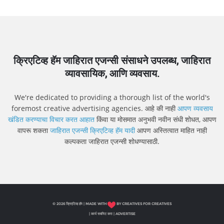
क्रिएटिव्ह हॅम जाहिरात एजन्सी संसाधने उपलब्ध, जाहिरात
व्यावसायिक, आणि व्यवसाय.
We're dedicated to providing a thorough list of the world's
foremost creative advertising agencies. आहे की नाही
आपण व्यवसाय
खंडित करण्याचा विचार करत आहात
किंवा या मोसमात अनुभवी नवीन संधी शोधत, आपण
वापरू शकता
जाहिरात एजन्सी क्रिएटिव्ह हॅम यादी
आपण अस्तित्वात माहित नाही
कल्पकता जाहिरात एजन्सी शोधण्यासाठी.
© 2026 क्रिएटिव्ह हॅम | MADE WITH
BY CREATIVES FOR CREATIVES
|
कार्य सबमिट करा
|
ADVERTISE