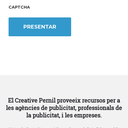
Accepted
file
CAPTCHA
types:
pdf,
doc,
docx.
El Creative Pernil proveeix recursos per a
les agències de publicitat, professionals de
la publicitat, i les empreses.