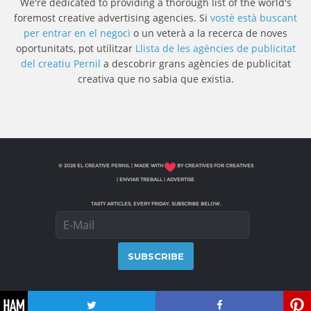
We're dedicated to providing a thorough list of the world's
foremost creative advertising agencies. Si
vostè està buscant
per entrar en el negoci
o un veterà a la recerca de noves
oportunitats, pot utilitzar
Llista de les agències de publicitat
del creatiu Pernil
a descobrir grans agències de publicitat
creativa que no sabia que existia.
© 2026 EL CREATIVE PERNIL | MADE WITH
BY CREATIVES FOR CREATIVES
|
ENVIAR TREBALL
|
ADVERTISE
TASTY ARTICLES, EVERY FRIDAY. SUBSCRIBE BELOW.