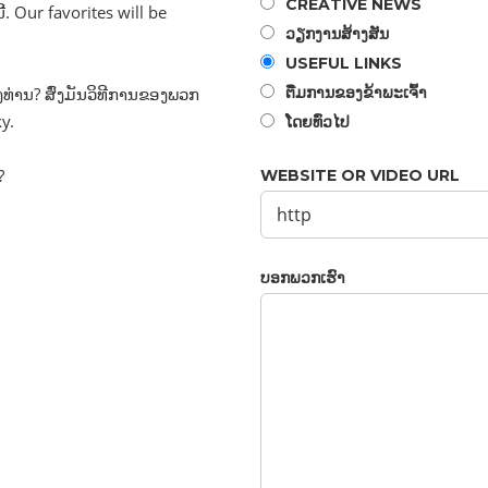
CREATIVE NEWS
​ນີ້. Our favorites will be
ວຽກ​ງານ​ສ້າງ​ສັນ
USEFUL LINKS
ຕື່ມ​ການ​ຂອງ​ຂ້າ​ພະ​ເຈົ້າ
ງ​ທ່ານ? ສົ່ງ​ມັນ​ວິ​ທີ​ການ​ຂອງ​ພວກ​
ky.
ໂດຍ​ທົ່ວ​ໄປ
?
WEBSITE OR VIDEO URL
ບອກ​ພວກ​ເຮົາ