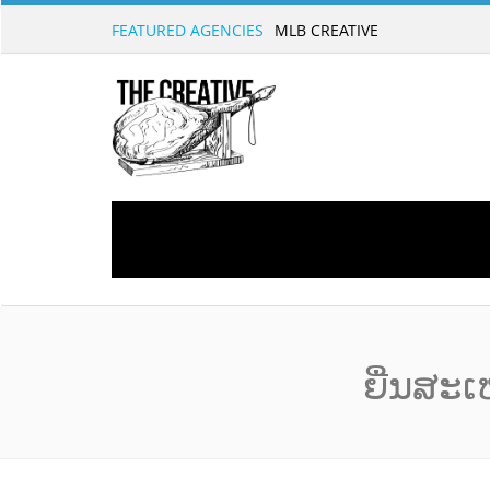
FEATURED AGENCIES
MLB CREATIVE
ຍື່ນ​ສະ​