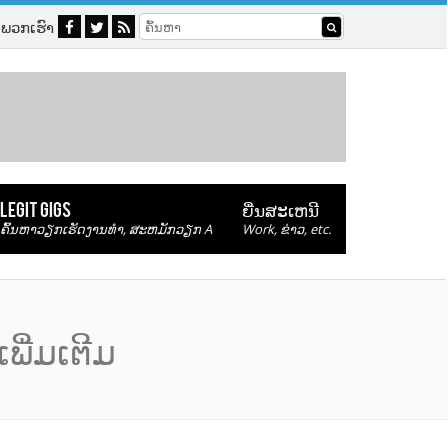
ໍ່​ພວກ​ເຮົາ
LEGIT GIGS
ຍື່ນ​ສະ​ເຫນີ
ຄົ້ນ​ຫາ​ວຽກ​ເຮັດ​ງານ​ທໍາ, ສະ​ຫມັກ​ວຽກ A
Work, ຂ່າວ, etc.
ພີ່ມ​ເຕີມ