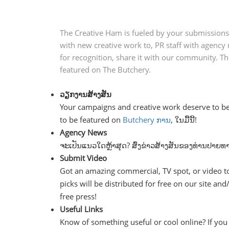
The Creative Ham is fueled by your submission
with new creative work to, PR staff with agency 
for recognition, share it with our community. T
featured on The Butchery.
ວຽກ​ງານ​ສ້າງ​ສັນ
Your campaigns and creative work deserve to be
to be featured on
Butchery ການ
, ໃນ​ມື້​ນີ້!
Agency News
ຈະ​ເປັນ​ແນວ​ໃດ​ຫຼ້າ​ສຸດ? ສົ່ງ​ຂ່າວ​ສ້າງ​ສັນ​ຂອງ​ທ່ານ​ປາຍ​ທ
Submit Video
Got an amazing commercial, TV spot, or video to s
picks will be distributed for free on our site and
free press!
Useful Links
Know of something useful or cool online? If you 