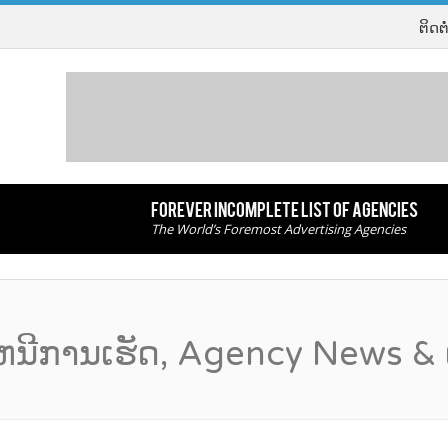
ຕິດ​ຕ
FOREVER INCOMPLETE LIST OF AGENCIES
The World’s Foremost Advertising Agencies
ເຫນີ​ການ​ເຮັດ, Agency News & ເ