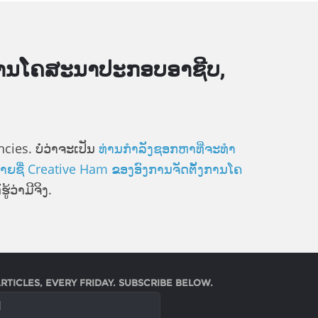
ານ​ໂຄ​ສະ​ນາ​ປະ​ກອບ​ອາ​ຊີບ,
s. ບໍ່​ວ່າ​ຈະ​ເປັນ
ທ່ານ​ກໍາ​ລັງ​ຊອກ​ຫາ​ທີ່​ຈະ​ທໍາ​
​ລາຍ​ຊື່ Creative Ham ຂອງ​ອົງ​ການ​ຈັດ​ຕັ້ງ​ການ​ໂຄ​
້​ວ່າ​ມີ​ຈິງ.
RTICLES, EVERY FRIDAY. SUBSCRIBE BELOW.