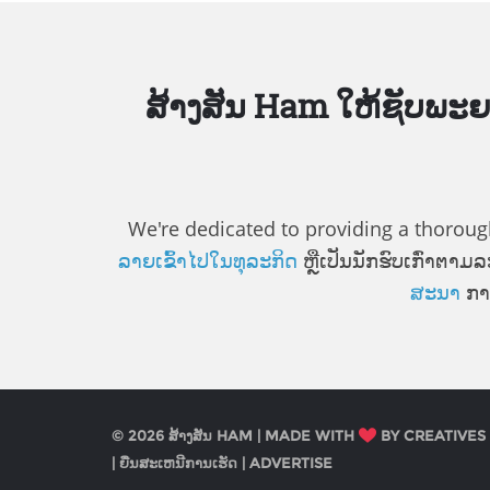
ສ້າງ​ສັນ Ham ໃຫ້​ຊັບ​ພະ​ຍ
We're dedicated to providing a thorough l
ລາຍ​ເຂົ້າ​ໄປ​ໃນ​ທຸ​ລະ​ກິດ
ຫຼື​ເປັນ​ນັກ​ຮົບ​ເກົ່າ​ຕາ
ສະ​ນາ
ການ​
© 2026 ສ້າງ​ສັນ HAM | MADE WITH
BY CREATIVES
|
ຍື່ນ​ສະ​ເຫນີ​ການ​ເຮັດ
|
ADVERTISE