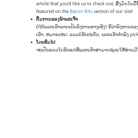
article that you’d like us to check out, ສົ່ງ​ມັນ​ໃນ​ມື້
featured on the
Bacon Bits
section of our site!
ຕື່ມ​ການ​ຂອງ​ຂ້າ​ພະ​ເຈົ້າ
ບໍ່​ໄດ້​ພວກ​ເຮົາ​ພາດ​ເປັນ​ອົງ​ການ​ທາງ​ເທິງ? ຄື​ວ່າ​ອົງ​ການ​ຂອ
ເຮົາ. ຫມາຍ​ເຫດ: ລວມ​ບໍ່​ຮັບ​ປະ​ກັນ. ພວກ​ເຮົາ​ກໍາ​ລັງ pic
ໂດຍ​ທົ່ວ​ໄປ
ຈະ​ເປັນ​ແນວ​ໃດ​ອີກ​ແດ່​ທີ່​ພວກ​ເຮົາ​ສາ​ມາດ​ຊ່ວຍ​ໃຫ້​ທ່ານ​ມີ