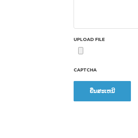
UPLOAD FILE
Accepted
file
CAPTCHA
types:
pdf,
doc,
docx.