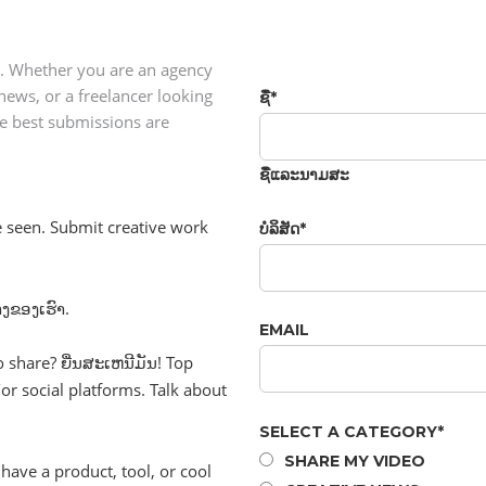
s. Whether you are an agency
news, or a freelancer looking
ຊື່
*
he best submissions are
ຊື່​ແລະ​ນາມ​ສະ
 seen. Submit creative work
ບໍ​ລິ​ສັດ
*
າງ​ຂອງ​ເຮົາ.
EMAIL
hare? ຍື່ນ​ສະ​ເຫນີ​ມັນ! Top
/or social platforms. Talk about
SELECT A CATEGORY
*
SHARE MY VIDEO
have a product, tool, or cool