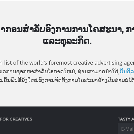
າ​ກອນ​ສໍາ​ລັບ​ອົງ​ການ​ການ​ໂຄ​ສະ​ນາ, ກ
ແລະ​ທຸ​ລະ​ກິດ.
ist of the world's foremost creative advertising agencie
ມ​ລະ​ດູ​ການ​ຊອກ​ຫາ​ສໍາ​ລັບ​ໂອ​ກາດ​ໃຫມ່, ທ່ານ​ສາ​ມາດ​ນໍາ​ໃຊ້
ບັນ​ຊີ
ຄົ້ນ​ພົບ​ທີ່​ຍິ່ງ​ໃຫຍ່​ອົງ​ການ​ຈັດ​ຕັ້ງ​ການ​ໂຄ​ສະ​ນາ​ສ້າງ​ສັນ​ທ່ານ​ບໍ່​ໄດ້​ຮູ
 FOR CREATIVES
TASTY A