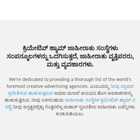
ಕ್ರಿಯೇಟಿವ್ ಹ್ಯಾಮ್ ಜಾಹೀರಾತು ಸಂಸ್ಥೆಗಳು
ಸಂಪನ್ಮೂಲಗಳನ್ನು ಒದಗಿಸುತ್ತದೆ, ಜಾಹೀರಾತು ವೃತ್ತಿಪರರು,
ಮತ್ತು ವ್ಯವಹಾರಗಳು.
We're dedicated to providing a thorough list of the world's
foremost creative advertising agencies. ಎಂಬುದನ್ನು
ನೀವು ವ್ಯಾಪಾರ
ಪ್ರವೇಶಿಸುವ ಹುಡುಕುತ್ತಿರುವ
ಅಥವಾ ಮಸಾಲೆ ಅನುಭವಿ ಹೊಸ ಅವಕಾಶಗಳನ್ನು
ಹುಡುಕುತ್ತಿರುವ, ನೀವು ಬಳಸಬಹುದು
ಜಾಹೀರಾತು ಸಂಸ್ಥೆಗಳ ಕ್ರಿಯೇಟಿವ್ ಹ್ಯಾಮ್ ನ
ಪಟ್ಟಿ
ನೀವು ಅಸ್ತಿತ್ವದಲ್ಲಿತ್ತು ಗೊತ್ತಿರಲಿಲ್ಲ ಮಹಾನ್ ಸೃಜನಶೀಲ ಜಾಹೀರಾತು ಏಜೆನ್ಸಿಗಳು
ಕಂಡುಹಿಡಿಯಲು.