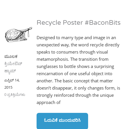
Recycle Poster #BaconBits
Designed to marry type and image in an
unexpected way, the word recycle directly
speaks to consumers through visual
ಮೂಲಕ
metamorphosis. The transition from
ಕ್ರಿಯೇಟಿವ್
sunglasses to bottle shows a surprising
ಹ್ಯಾಮ್
reincarnation of one useful object into
ಏಪ್ರಿಲ್ 14,
another. The basic concept that matter
2015
doesn’t disappear, it only changes form, is
0 ಪ್ರತಿಕ್ರಿಯೆಗಳು
strongly reinforced through the unique
approach of
ಓದುವಿಕೆ ಮುಂದುವರಿಸಿ