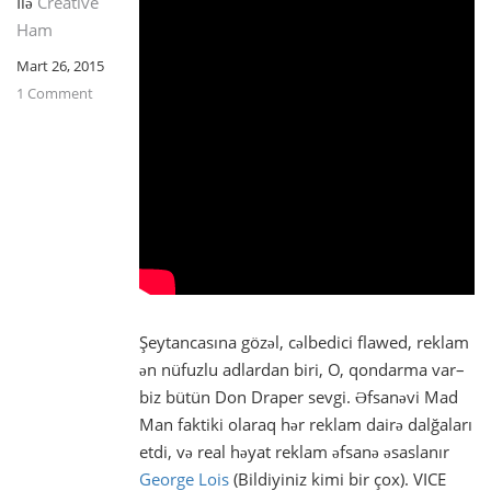
Ilə
Creative
Ham
Mart 26, 2015
1 Comment
Şeytancasına gözəl, cəlbedici flawed, reklam
ən nüfuzlu adlardan biri, O, qondarma var–
biz bütün Don Draper sevgi. Əfsanəvi Mad
Man faktiki olaraq hər reklam dairə dalğaları
etdi, və real həyat reklam əfsanə əsaslanır
George Lois
(Bildiyiniz kimi bir çox). VICE