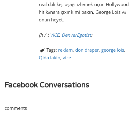
real dəli kişi aşağı izlemek üçün Hollywood
hit kənara çıxır kimi baxın, George Lois və
onun heyet.
(h / t
VICE
,
DenverEgotist
)
Tags:
reklam
,
don draper
,
george lois
,
Qida lakin
,
vice
Facebook Conversations
comments