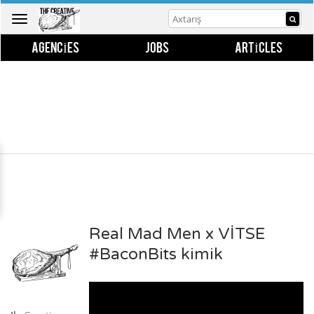
Toggle
navigation
AGENCIES
JOBS
ARTICLES
Real Mad Men x VİTSE
#BaconBits kimik