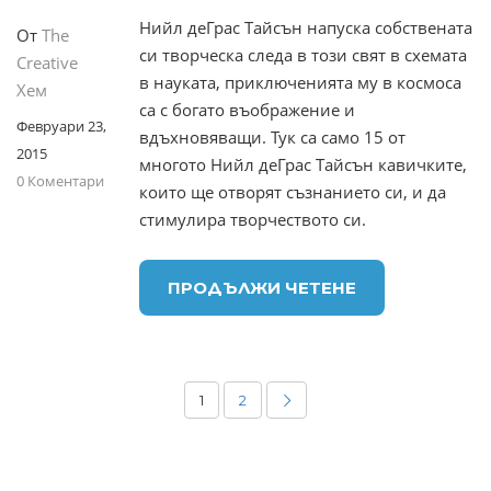
Нийл деГрас Тайсън напуска собствената
От
The
си творческа следа в този свят в схемата
Creative
в науката, приключенията му в космоса
Хем
са с богато въображение и
Февруари 23,
вдъхновяващи. Тук са само 15 от
2015
многото Нийл деГрас Тайсън кавичките,
0 Коментари
които ще отворят съзнанието си, и да
стимулира творчеството си.
ПРОДЪЛЖИ ЧЕТЕНЕ
1
2