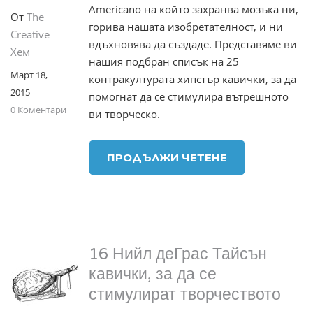
Americano на който захранва мозъка ни,
От
The
горива нашата изобретателност, и ни
Creative
вдъхновява да създаде. Представяме ви
Хем
нашия подбран списък на 25
Март 18,
контракултурата хипстър кавички, за да
2015
помогнат да се стимулира вътрешното
0 Коментари
ви творческо.
ПРОДЪЛЖИ ЧЕТЕНЕ
16 Нийл деГрас Тайсън
кавички, за да се
стимулират творчеството