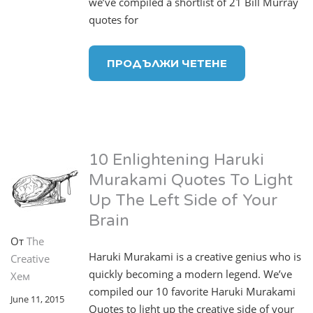
we’ve compiled a shortlist of 21 Bill Murray
quotes for
ПРОДЪЛЖИ ЧЕТЕНЕ
10 Enlightening Haruki
Murakami Quotes To Light
Up The Left Side of Your
Brain
От
The
Haruki Murakami is a creative genius who is
Creative
quickly becoming a modern legend. We’ve
Хем
compiled our 10 favorite Haruki Murakami
June 11, 2015
Quotes to light up the creative side of your