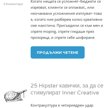
Когато нещата се усложнят–бюджети се
0 Коментари
изрязват, клиенти се оплакват,, или
неочаквани усложнения изплуват–това
е, когато ние разберем колко креативни
сме наистина. Присъедини се към мен и
спрете moping, спрете гледаше през
прозореца, и спрете себе шофиране
ПРОДЪЛЖИ ЧЕТЕНЕ
25 Hipster кавички, за да се
стимулират Inner Creative
Контракултура е четириядрен удар